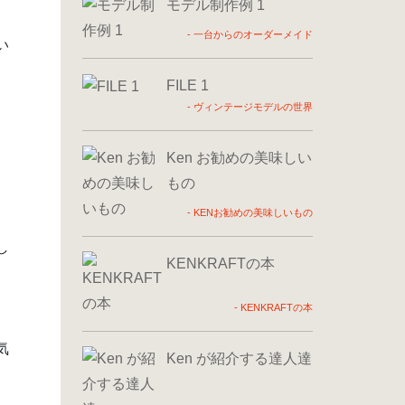
モデル制作例 1
-
一台からのオーダーメイド
い
FILE 1
-
ヴィンテージモデルの世界
Ken お勧めの美味しい
もの
-
KENお勧めの美味しいもの
。
し
KENKRAFTの本
-
KENKRAFTの本
気
Ken が紹介する達人達