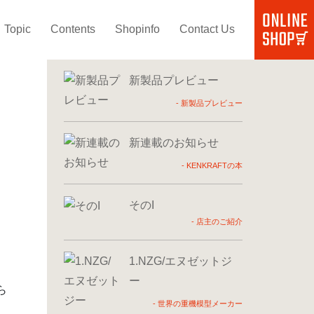
Topic
Contents
Shopinfo
Contact Us
新着記事
新製品プレビュー
-
新製品プレビュー
新連載のお知らせ
-
KENKRAFTの本
そのI
-
店主のご紹介
1.NZG/エヌゼットジ
ー
ら
-
世界の重機模型メーカー