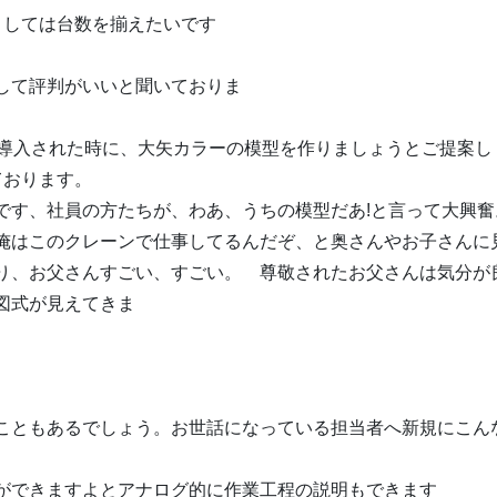
としては台数を揃えたいです
。
して評判がいいと聞いておりま
。
が導入された時に、大矢カラーの模型を作りましょうとご提案し
ております。
です、社員の方たちが、わあ、うちの模型だあ!と言って大興奮
俺はこのクレーンで仕事してるんだぞ、と奥さんやお子さんに
り、お父さんすごい、すごい。 尊敬されたお父さんは気分が
図式が見えてきま
。
は
こともあるでしょう。お世話になっている担当者へ新規にこん
ができますよとアナログ的に作業工程の説明もできます