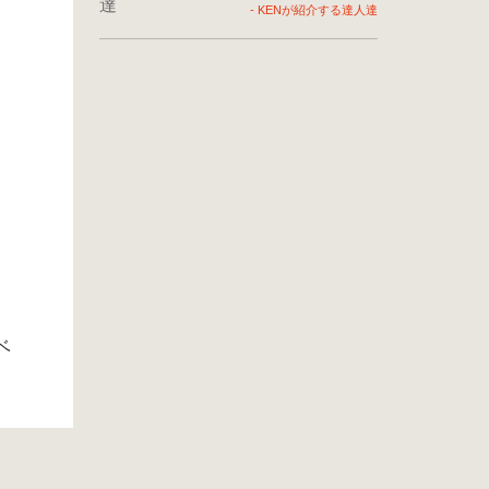
-
KENが紹介する達人達
。
ベ