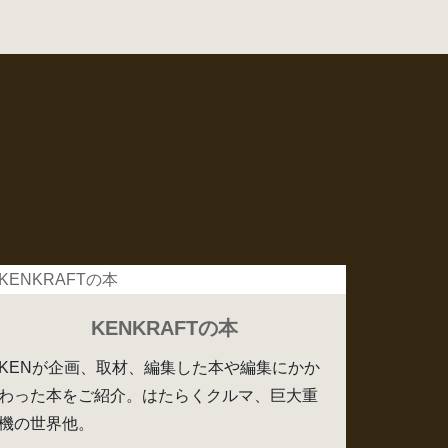
KENKRAFTの本
KENが企画、取材、編集した本や編集にかか
わった本をご紹介。はたらくクルマ、巨大重
機の世界他。