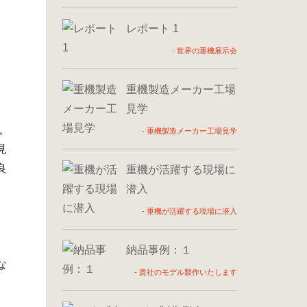
レポート 1
-
世界の重機展示会
重機製造メーカー工場
見学
。
-
重機製造メーカー工場見学
見
良
重機が活躍する現場に
潜入
-
重機が活躍する現場に潜入
?
納品事例：１
な
-
貴社のモデル製作いたします